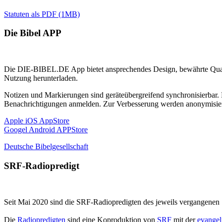
Statuten als PDF (1MB)
Die Bibel APP
Die DIE-BIBEL.DE App bietet ansprechendes Design, bewährte Qualitä
Nutzung herunterladen.
Notizen und Markierungen sind geräteübergreifend synchronisierbar. D
Benachrichtigungen anmelden. Zur Verbesserung werden anonymisiert
Apple iOS AppStore
Googel Android APPStore
Deutsche Bibelgesellschaft
SRF-Radiopredigt
Seit Mai 2020 sind die SRF-Radiopredigten des jeweils vergangenen 
Die
Radiopredigten
sind eine Koproduktion von
SRF
mit der
evangel