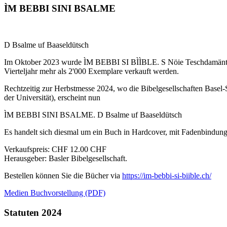
ÌM BEBBI SINI BSALME
D Bsalme uf Baaseldütsch
Im Oktober 2023 wurde ÌM BEBBI SI BÌÌBLE. S Nöie Teschdamänt uf 
Vierteljahr mehr als 2'000 Exemplare verkauft werden.
Rechtzeitig zur Herbstmesse 2024, wo die Bibelgesellschaften Basel-S
der Universität), erscheint nun
ÌM BEBBI SINI BSALME. D Bsalme uf Baaseldütsch
Es handelt sich diesmal um ein Buch in Hardcover, mit Fadenbindun
Verkaufspreis: CHF 12.00 CHF
Herausgeber: Basler Bibelgesellschaft.
Bestellen können Sie die Bücher via
https://im-bebbi-si-biible.ch/
Medien Buchvorstellung (PDF)
Statuten 2024