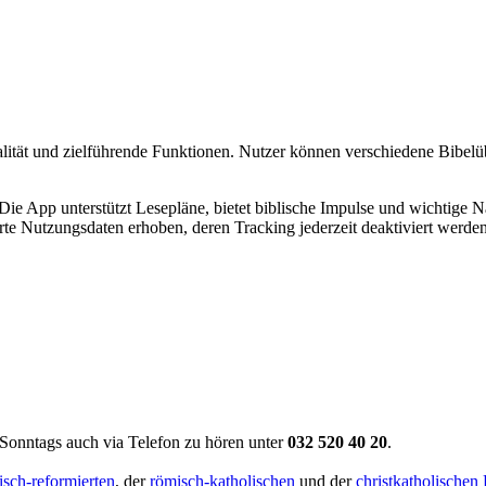
t und zielführende Funktionen. Nutzer können verschiedene Bibelübers
ie App unterstützt Lesepläne, bietet biblische Impulse und wichtige N
e Nutzungsdaten erhoben, deren Tracking jederzeit deaktiviert werde
Sonntags auch via Telefon zu hören unter
032 520 40 20
.
isch-reformierten
, der
römisch-katholischen
und der
christkatholischen